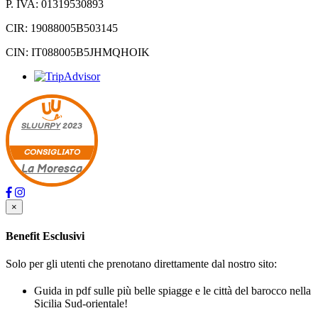
P. IVA: 01319530893
CIR: 19088005B503145
CIN: IT088005B5JHMQHOIK
SLUURPY
2023
CONSIGLIATO
La Moresca
×
Benefit Esclusivi
Solo per gli utenti che prenotano direttamente dal nostro sito:
Guida in pdf sulle più belle spiagge e le città del barocco nella
Sicilia Sud-orientale!