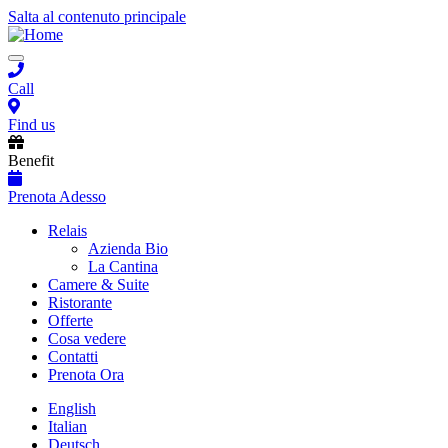
Salta al contenuto principale
Toggle
navigation
Call
Find us
Benefit
Prenota Adesso
Main
Relais
Azienda Bio
navigation
La Cantina
Camere & Suite
Ristorante
Offerte
Cosa vedere
Contatti
Prenota Ora
English
Italian
Deutsch