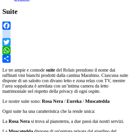
Suite
Facebook
instagram
Twitter
WhatsApp
Share
Le tre ampie e comode
suite
del Relais prendono il nome dai
raffinati vini bianchi prodotti dalla cantina Marabino. Ciascuna suite
dispone di un salotto con divano letto e zona relax con TV, mentre
l’area soppalcata è arredata con un’intima camera da letto
matrimoniale nel rispetto della privacy di ogni ospite.
Le nostre suite sono:
Rosa Nera
/
Eureka
/
Muscatedda
Ogni suite ha una caratteristica che la rende unica:
La
Rosa Nera
si trova al pianoterra, a due passi dai nostri servizi.
La
Muscatedda
dispone di un'entrata privata dal giardino del