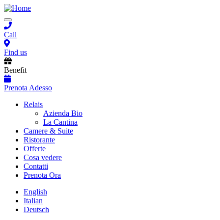
Salta
al
Toggle
contenuto
navigation
principale
Call
Find us
Benefit
Prenota Adesso
Main
Relais
Azienda Bio
navigation
La Cantina
Camere & Suite
Ristorante
Offerte
Cosa vedere
Contatti
Prenota Ora
English
Italian
Deutsch