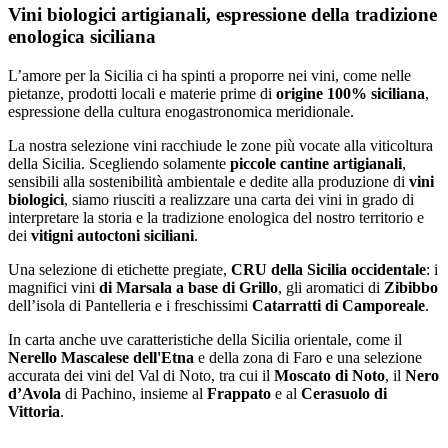
Vini biologici artigianali, espressione della tradizione
enologica siciliana
L’amore per la Sicilia ci ha spinti a proporre nei vini, come nelle
pietanze, prodotti locali e materie prime di
origine 100% siciliana
,
espressione della cultura enogastronomica meridionale.
La nostra selezione vini racchiude le zone più vocate alla viticoltura
della Sicilia. Scegliendo solamente
piccole cantine artigianali
,
sensibili alla sostenibilità ambientale e dedite alla produzione di
vini
biologici
, siamo riusciti a realizzare una carta dei vini in grado di
interpretare la storia e la tradizione enologica del nostro territorio e
dei
vitigni autoctoni siciliani
.
Una selezione di etichette pregiate,
CRU della Sicilia occidentale
: i
magnifici vini
di Marsala a base di Grillo
, gli aromatici di
Zibibbo
dell’isola di Pantelleria e i freschissimi
Catarratti di Camporeale
.
In carta anche uve caratteristiche della Sicilia orientale, come il
Nerello Mascalese dell'Etna
e della zona di Faro e una selezione
accurata dei vini del Val di Noto, tra cui il
Moscato di Noto
, il
Nero
d’Avola
di Pachino, insieme al
Frappato
e al
Cerasuolo di
Vittoria
.