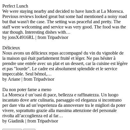
Perfect Lunch
We were staying nearby and decided to have lunch at La Moresca.
Previous reviews looked great but some had mentioned a noisy road
but that wasn't the case. The setting was peaceful and pretty. The
staff were welcoming and service was very good. The food was the
star though. Interesting dishes with…
by jonsX4916RL | from Tripadvisor
Délicieux
Nous avons un délicieux repas accompagné du vin du vignoble de
la maison qui était parfaitement fruité et léger. Ne pas hésiter à
prendre une entrée avec un plat et un dessert, car la cuisine est légère
et pas "lourde". Le cadre est absolument splendide et le service
impeccable. Seul bémol,…
by Ariane | from Tripadvisor
Da non poter farne a meno
La Moresca è un’oasi di pace, bellezza e raffinatezza. Un luogo
incantato dove arte culinaria, paesaggio ed eleganza si incontrano
per dare vita ad un’esperienza da annoverare tra le migliori da poter
vivere, soprattutto grazie alla massima attenzione del personale
rivolta all’accoglienza ed al far…
by Giadinik | from Tripadvisor