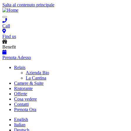
Salta al contenuto principale
Toggle
navigation
Call
Find us
Benefit
Prenota Adesso
Main
Relais
Azienda Bio
navigation
La Cantina
Camere & Suite
Ristorante
Offerte
Cosa vedere
Contatti
Prenota Ora
English
Italian
Deutsch