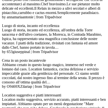
accontentarci al massimo.Chef bravissimo.Le sue pietanze molto
delicate ed eccellenti.Il Relais in mezzo a ulivi secolari e alberi di
pistacchio,carrubbo e cactus enormi.Semplicemente paradisiaco.
by annamariaantonie | from Tripadvisor
Luogo di storia, incanto ed eccellenza
Luogo di storia, incanto ed eccellenza, all'ombra della Torre
saracena e dell'ulivo coetaneo, la Moresca, in Contrada Marabino,
Ispica, ha rappresentato una magnifica conclusione delle nostre
vacanze. I piatti della tradizione, rivisitati con fantasia ed amore
dallo Chef, hanno portato in tavola…
by 653giuseppinal | from Tripadvisor
Cena in un posto incantevole
Abbiamo cenato in questo luogo magico, immerso nel verde e
lontano dal caos. Location fantastica, cucina deliziosa e servizio
impeccabile grazie alla gentilezza del personale. Ci siamo sentiti
coccolati, dal nostro ingresso fino al termine della serata. Il prezzo è
consono all’ottima qualità del…
by O9469XZilariap | from Tripadvisor
Location suggestiva e piatti interessanti
Location molto suggestiva, servizio accurato, piatti interessanti e ben
impiattati. Abbiamo optato per un menù degustazione "Mare