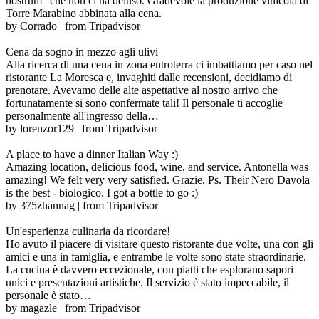
nostrum" che non ci ha deluso. Gradevole la produzione vinicola di
Torre Marabino abbinata alla cena.
by Corrado | from Tripadvisor
Cena da sogno in mezzo agli ulivi
Alla ricerca di una cena in zona entroterra ci imbattiamo per caso nel
ristorante La Moresca e, invaghiti dalle recensioni, decidiamo di
prenotare. Avevamo delle alte aspettative al nostro arrivo che
fortunatamente si sono confermate tali! Il personale ti accoglie
personalmente all'ingresso della…
by lorenzor129 | from Tripadvisor
A place to have a dinner Italian Way :)
Amazing location, delicious food, wine, and service. Antonella was
amazing! We felt very very satisfied. Grazie. Ps. Their Nero Davola
is the best - biologico. I got a bottle to go :)
by 375zhannag | from Tripadvisor
Un'esperienza culinaria da ricordare!
Ho avuto il piacere di visitare questo ristorante due volte, una con gli
amici e una in famiglia, e entrambe le volte sono state straordinarie.
La cucina è davvero eccezionale, con piatti che esplorano sapori
unici e presentazioni artistiche. Il servizio è stato impeccabile, il
personale è stato…
by magazle | from Tripadvisor