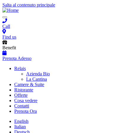
Salta al contenuto principale
Toggle
navigation
Call
Find us
Benefit
Prenota Adesso
Main
Relais
Azienda Bio
navigation
La Cantina
Camere & Suite
Ristorante
Offerte
Cosa vedere
Contatti
Prenota Ora
English
Italian
Deutsch