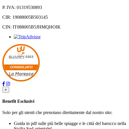
P. IVA: 01319530893
CIR: 19088005B503145
CIN: IT088005B5JHMQHOIK
SLUURPY
2023
CONSIGLIATO
La Moresca
×
Benefit Esclusivi
Solo per gli utenti che prenotano direttamente dal nostro sito:
Guida in pdf sulle più belle spiagge e le città del barocco nella
Sicilia Sud-orientale!