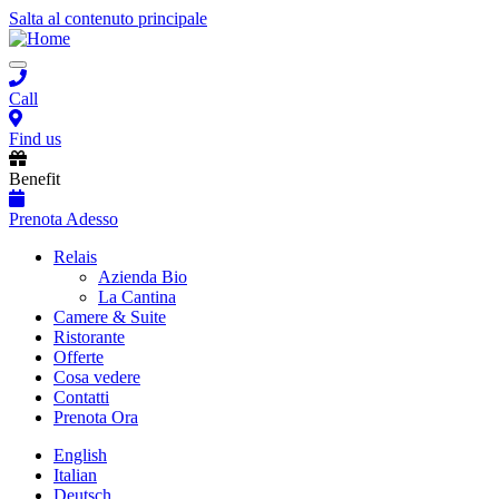
Salta al contenuto principale
Toggle
navigation
Call
Find us
Benefit
Prenota Adesso
Main
Relais
Azienda Bio
navigation
La Cantina
Camere & Suite
Ristorante
Offerte
Cosa vedere
Contatti
Prenota Ora
English
Italian
Deutsch