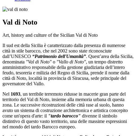
Val di Noto
Art, history and culture of the Sicilian Val di Noto
Il sud est della Sicilia è caratterizzato dalla presenza di numerose
città in stile barocco, che nel 2002 sono state riconosciute
dall’UNESCO
“Patrimonio dell'Umanità”
. Quest’area della Sicilia,
denominata
"Val di Noto"
o
"Vallo di Noto"
, un tempo distretto
amministrativo responsabile della gestione giudiziaria dell’intero
feudo, tesoreria e milizia del Regno di Sicilia, prende il nome dalla
città di Noto, località in provincia di Siracusa, sede principale del
governatore del Vallo.
Nel
1693
, un terribile terremoto ridusse in macerie gran parte del
territorio del Val di Noto, insieme alla memoria urbana di questa
zona. Le successive ricostruzioni delle città rase al suolo, hanno
avuto un sistema di costruzione architettonica e artistica concepito
come un'opera d'arte: il
"tardo barocco"
divenne il simbolo
distintivo di questo vasto territorio, una delle massime espressioni
nel mondo del tardo Barocco europeo.