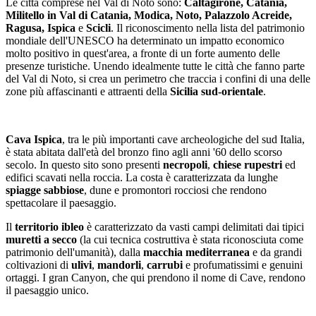
Le città comprese nel Val di Noto sono:
Caltagirone, Catania,
Militello in Val di Catania, Modica, Noto, Palazzolo Acreide,
Ragusa, Ispica
e
Scicli
. Il riconoscimento nella lista del patrimonio
mondiale dell'UNESCO ha determinato un impatto economico
molto positivo in quest'area, a fronte di un forte aumento delle
presenze turistiche. Unendo idealmente tutte le città che fanno parte
del Val di Noto, si crea un perimetro che traccia i confini di una delle
zone più affascinanti e attraenti della
Sicilia sud-orientale
.
Cava Ispica
, tra le più importanti cave archeologiche del sud Italia,
è stata abitata dall'età del bronzo fino agli anni '60 dello scorso
secolo. In questo sito sono presenti
necropoli
,
chiese rupestri
ed
edifici scavati nella roccia. La costa è caratterizzata da lunghe
spiagge sabbiose
, dune e promontori rocciosi che rendono
spettacolare il paesaggio.
Il
territorio ibleo
è caratterizzato da vasti campi delimitati dai tipici
muretti a secco
(la cui tecnica costruttiva è stata riconosciuta come
patrimonio dell'umanità), dalla
macchia mediterranea
e da grandi
coltivazioni di
ulivi
,
mandorli
,
carrubi
e profumatissimi e genuini
ortaggi. I gran Canyon, che qui prendono il nome di Cave, rendono
il paesaggio unico.