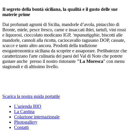
Il segreto della bontà siciliana, la qualità e il gusto delle sue
materie prime
Dai profumati agrumi di Sicilia, mandorle d’avola, pistacchio di
Bronte, miele, pesce fresco, carne e insaccati iblei, tartufi, vini rossi
e liquorosi, cioccolato modicano IGP,
‘mpanatigghie
, biscotti alle
mandorle, cannoli alla ricotta, caciocavallo ragusano DOP, cassate,
scacce
e tanto altro ancora. Prodotti della tradizione
enogastronomica siciliana da scoprire e assaporare. Prelibatezze che
caratterizzano l'arte culinaria dei paesi del Val di Noto che potrete
gustare anche presso il nostro ristorante
"La Moresca
" con menu
stagionali e di altissimo livello.
Scarica la nostra guida portatile
L'azienda BIO
La Cantina
Colazione internazionale
Photogallery
Contatti