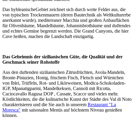
Das hybleanischeGebiet zeichnet sich durch weite Felder aus, die
von typischen Trockenmauern (deren Bautechnik als Weltkulturerbe
anerkannt wurde), mediterraner Macchia und großen Anbauflächen
für Olivenbäume, Mandelbäume, Johannisbrotbäume und duftendes
und echtes Gemüse begrenzt werden. Die Grand Canyons, die hier
Cave heißen, machen die Landschaft einzigartig.
Das Geheimnis der sizilianischen Güte, die Qualität und der
Geschmack seiner Rohstoffe
Aus den duftenden sizilianischen Zitrusfrüchten, Avola-Mandeln,
Bronte-Pistazien, Honig, frischem Fisch, Fleisch und Würstchen
von Iblei, Trüffeln, Rot- und Likörweinen, Modica-Schokoladen-
IGP, Mpanatigparmi, Mandelkeksen, Cannoli mit Ricotta,
Caciocavallo Ragusa DOP , Cassate, Scacce und vieles mehr.
Köstlichkeiten, die die kulinarische Kunst der Städte des Val di Noto
charakterisieren und die Sie auch in unserem
Restaurant "La
Moresca"
mit saisonalen Menüs auf höchstem Niveau genießen
können.