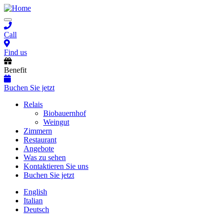
Skip
to
Toggle
main
navigation
content
Call
Find us
Benefit
Buchen Sie jetzt
Main
Relais
Biobauernhof
navigation
Weingut
Zimmern
Restaurant
Angebote
Was zu sehen
Kontaktieren Sie uns
Buchen Sie jetzt
English
Italian
Deutsch