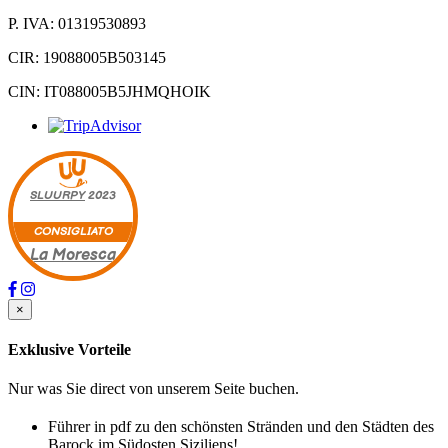
P. IVA: 01319530893
CIR: 19088005B503145
CIN: IT088005B5JHMQHOIK
SLUURPY
2023
CONSIGLIATO
La Moresca
×
Exklusive Vorteile
Nur was Sie direct von unserem Seite buchen.
Führer in pdf zu den schönsten Stränden und den Städten des
Barock im Südosten Siziliens!