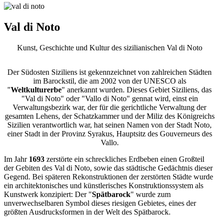
Val di Noto
Kunst, Geschichte und Kultur des sizilianischen Val di Noto
Der Südosten Siziliens ist gekennzeichnet von zahlreichen Städten
im Barockstil, die am 2002 von der UNESCO als
"
Weltkulturerbe
" anerkannt wurden. Dieses Gebiet Siziliens, das
"Val di Noto" oder "Vallo di Noto" gennat wird, einst ein
Verwaltungsbezirk war, der für die gerichtliche Verwaltung der
gesamten Lehens, der Schatzkammer und der Miliz des Königreichs
Sizilien verantwortlich war, hat seinen Namen von der Stadt Noto,
einer Stadt in der Provinz Syrakus, Hauptsitz des Gouverneurs des
Vallo.
Im Jahr
1693
zerstörte ein schreckliches Erdbeben einen Großteil
der Gebiten des Val di Noto, sowie das städtische Gedächtnis dieser
Gegend. Bei späteren Rekonstruktionen der zerstörten Städte wurde
ein architektonisches und künstlerisches Konstruktionssystem als
Kunstwerk konzipiert: Der "
Spätbarock
" wurde zum
unverwechselbaren Symbol dieses riesigen Gebietes, eines der
größten Ausdrucksformen in der Welt des Spätbarock.