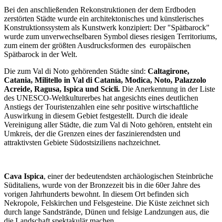
Bei den anschließenden Rekonstruktionen der dem Erdboden
zerstörten Städte wurde ein architektonisches und künstlerisches
Konstruktionssystem als Kunstwerk konzipiert: Der "Spätbarock"
wurde zum unverwechselbaren Symbol dieses riesigen Territoriums,
zum einem der größten Ausdrucksformen des europäischen
Spätbarock in der Welt.
Die zum Val di Noto gehörenden Städte sind:
Caltagirone,
Catania, Militello in Val di Catania, Modica, Noto, Palazzolo
Acreide, Ragusa, Ispica und Scicli.
Die Anerkennung in der Liste
des UNESCO-Weltkulturerbes hat angesichts eines deutlichen
Anstiegs der Touristenzahlen eine sehr positive wirtschaftliche
Auswirkung in diesem Gebiet festgestellt. Durch die ideale
Vereinigung aller Städte, die zum Val di Noto gehören, entsteht ein
Umkreis, der die Grenzen eines der faszinierendsten und
attraktivsten Gebiete Südostsiziliens nachzeichnet.
Cava Ispica
, einer der bedeutendsten archäologischen Steinbrüche
Süditaliens, wurde von der Bronzezeit bis in die 60er Jahre des
vorigen Jahrhunderts bewohnt. In diesem Ort befinden sich
Nekropole, Felskirchen und Felsgesteine. Die Küste zeichnet sich
durch lange Sandstrände, Dünen und felsige Landzungen aus, die
die Landschaft spektakulär machen.