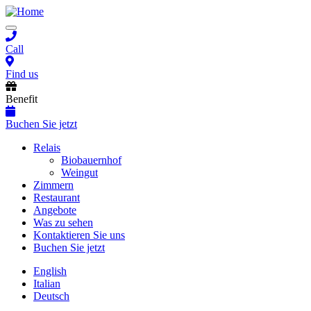
Skip
to
Toggle
main
navigation
content
Call
Find us
Benefit
Buchen Sie jetzt
Main
Relais
Biobauernhof
navigation
Weingut
Zimmern
Restaurant
Angebote
Was zu sehen
Kontaktieren Sie uns
Buchen Sie jetzt
English
Italian
Deutsch