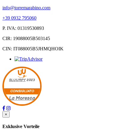
info@torremarabino.com
+39 0932 795060
P. IVA: 01319530893
CIR: 19088005B503145
CIN: IT088005B5JHMQHOIK
SLUURPY
2023
CONSIGLIATO
La Moresca
×
Exklusive Vorteile