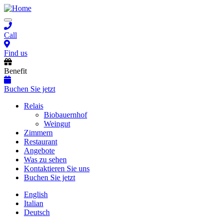
Skip
to
Toggle
main
navigation
content
Call
Find us
Benefit
Buchen Sie jetzt
Main
Relais
Biobauernhof
navigation
Weingut
Zimmern
Restaurant
Angebote
Was zu sehen
Kontaktieren Sie uns
Buchen Sie jetzt
English
Italian
Deutsch