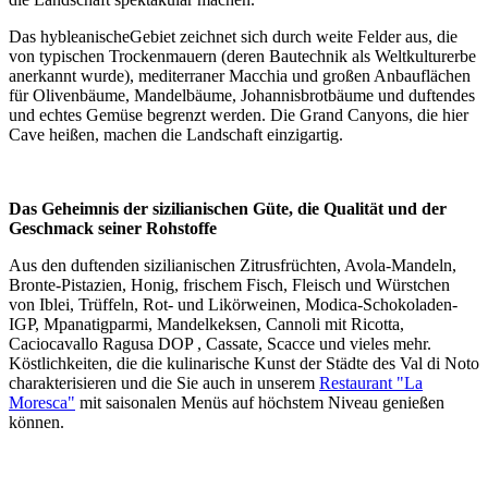
Das hybleanischeGebiet zeichnet sich durch weite Felder aus, die
von typischen Trockenmauern (deren Bautechnik als Weltkulturerbe
anerkannt wurde), mediterraner Macchia und großen Anbauflächen
für Olivenbäume, Mandelbäume, Johannisbrotbäume und duftendes
und echtes Gemüse begrenzt werden. Die Grand Canyons, die hier
Cave heißen, machen die Landschaft einzigartig.
Das Geheimnis der sizilianischen Güte, die Qualität und der
Geschmack seiner Rohstoffe
Aus den duftenden sizilianischen Zitrusfrüchten, Avola-Mandeln,
Bronte-Pistazien, Honig, frischem Fisch, Fleisch und Würstchen
von Iblei, Trüffeln, Rot- und Likörweinen, Modica-Schokoladen-
IGP, Mpanatigparmi, Mandelkeksen, Cannoli mit Ricotta,
Caciocavallo Ragusa DOP , Cassate, Scacce und vieles mehr.
Köstlichkeiten, die die kulinarische Kunst der Städte des Val di Noto
charakterisieren und die Sie auch in unserem
Restaurant "La
Moresca"
mit saisonalen Menüs auf höchstem Niveau genießen
können.