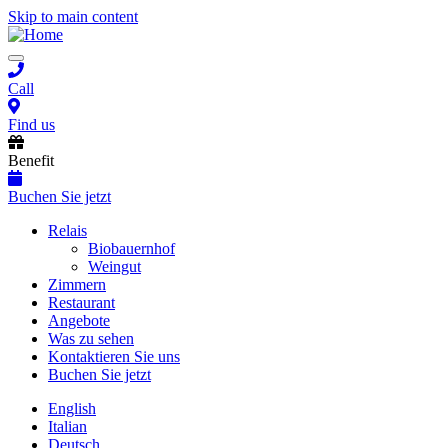
Skip to main content
Toggle
navigation
Call
Find us
Benefit
Buchen Sie jetzt
Main
Relais
Biobauernhof
navigation
Weingut
Zimmern
Restaurant
Angebote
Was zu sehen
Kontaktieren Sie uns
Buchen Sie jetzt
English
Italian
Deutsch