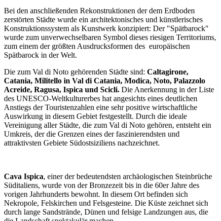
Bei den anschließenden Rekonstruktionen der dem Erdboden
zerstörten Städte wurde ein architektonisches und künstlerisches
Konstruktionssystem als Kunstwerk konzipiert: Der "Spätbarock"
wurde zum unverwechselbaren Symbol dieses riesigen Territoriums,
zum einem der größten Ausdrucksformen des europäischen
Spätbarock in der Welt.
Die zum Val di Noto gehörenden Städte sind:
Caltagirone,
Catania, Militello in Val di Catania, Modica, Noto, Palazzolo
Acreide, Ragusa, Ispica und Scicli.
Die Anerkennung in der Liste
des UNESCO-Weltkulturerbes hat angesichts eines deutlichen
Anstiegs der Touristenzahlen eine sehr positive wirtschaftliche
Auswirkung in diesem Gebiet festgestellt. Durch die ideale
Vereinigung aller Städte, die zum Val di Noto gehören, entsteht ein
Umkreis, der die Grenzen eines der faszinierendsten und
attraktivsten Gebiete Südostsiziliens nachzeichnet.
Cava Ispica
, einer der bedeutendsten archäologischen Steinbrüche
Süditaliens, wurde von der Bronzezeit bis in die 60er Jahre des
vorigen Jahrhunderts bewohnt. In diesem Ort befinden sich
Nekropole, Felskirchen und Felsgesteine. Die Küste zeichnet sich
durch lange Sandstrände, Dünen und felsige Landzungen aus, die
die Landschaft spektakulär machen.