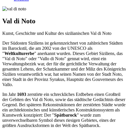
Val di Noto
Kunst, Geschichte und Kultur des sizilianischen Val di Noto
Der Südosten Siziliens ist gekennzeichnet von zahlreichen Städten
im Barockstil, die am 2002 von der UNESCO als
"
Weltkulturerbe
" anerkannt wurden. Dieses Gebiet Siziliens, das
"Val di Noto" oder "Vallo di Noto" gennat wird, einst ein
Verwaltungsbezirk war, der für die gerichtliche Verwaltung der
gesamten Lehens, der Schatzkammer und der Miliz des Königreichs
Sizilien verantwortlich war, hat seinen Namen von der Stadt Noto,
einer Stadt in der Provinz Syrakus, Hauptsitz des Gouverneurs des
Vallo.
Im Jahr
1693
zerstörte ein schreckliches Erdbeben einen Großteil
der Gebiten des Val di Noto, sowie das städtische Gedächtnis dieser
Gegend. Bei späteren Rekonstruktionen der zerstörten Städte wurde
ein architektonisches und künstlerisches Konstruktionssystem als
Kunstwerk konzipiert: Der "
Spätbarock
" wurde zum
unverwechselbaren Symbol dieses riesigen Gebietes, eines der
größten Ausdrucksformen in der Welt des Spätbarock.