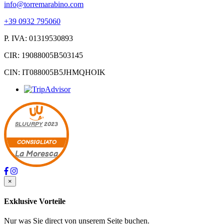
info@torremarabino.com
+39 0932 795060
P. IVA: 01319530893
CIR: 19088005B503145
CIN: IT088005B5JHMQHOIK
SLUURPY
2023
CONSIGLIATO
La Moresca
×
Exklusive Vorteile
Nur was Sie direct von unserem Seite buchen.