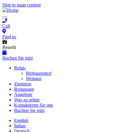
Skip to main content
Toggle
navigation
Call
Find us
Benefit
Buchen Sie jetzt
Main
Relais
Biobauernhof
navigation
Weingut
Zimmern
Restaurant
Angebote
Was zu sehen
Kontaktieren Sie uns
Buchen Sie jetzt
English
Italian
Deutsch