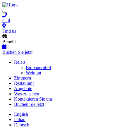
Skip
to
Toggle
main
navigation
content
Call
Find us
Benefit
Buchen Sie jetzt
Main
Relais
Biobauernhof
navigation
Weingut
Zimmern
Restaurant
Angebote
Was zu sehen
Kontaktieren Sie uns
Buchen Sie jetzt
English
Italian
Deutsch