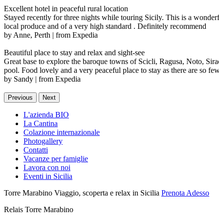
Excellent hotel in peaceful rural location
Stayed recently for three nights while touring Sicily. This is a wonder
local produce and of a very high standard . Definitely recommend
by Anne, Perth | from Expedia
Beautiful place to stay and relax and sight-see
Great base to explore the baroque towns of Scicli, Ragusa, Noto, Sir
pool. Food lovely and a very peaceful place to stay as there are so f
by Sandy | from Expedia
Previous
Next
L'azienda BIO
La Cantina
Colazione internazionale
Photogallery
Contatti
Vacanze per famiglie
Lavora con noi
Eventi in Sicilia
Torre Marabino
Viaggio, scoperta e relax in Sicilia
Prenota Adesso
Relais Torre Marabino