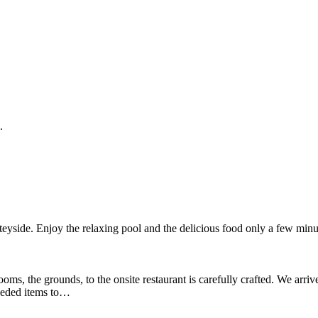
.
nteyside. Enjoy the relaxing pool and the delicious food only a few min
ooms, the grounds, to the onsite restaurant is carefully crafted. We arri
needed items to…