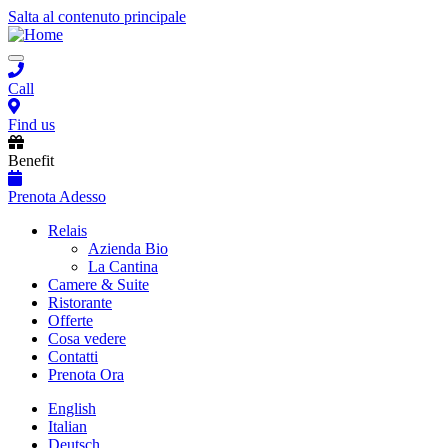
Salta al contenuto principale
Toggle
navigation
Call
Find us
Benefit
Prenota Adesso
Main
Relais
Azienda Bio
navigation
La Cantina
Camere & Suite
Ristorante
Offerte
Cosa vedere
Contatti
Prenota Ora
English
Italian
Deutsch