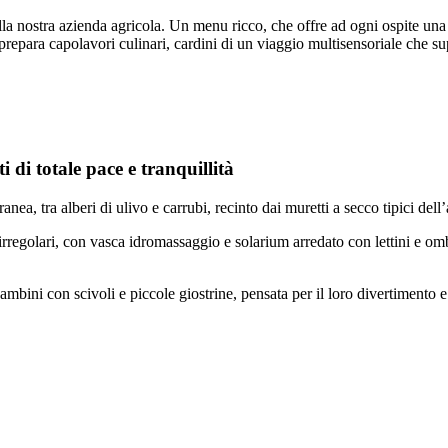
a nostra azienda agricola. Un menu ricco, che offre ad ogni ospite una pe
f prepara capolavori culinari, cardini di un viaggio multisensoriale che 
 di totale pace e tranquillità
nea, tra alberi di ulivo e carrubi, recinto dai muretti a secco tipici dell
rregolari, con vasca idromassaggio e solarium arredato con lettini e ombr
mbini con scivoli e piccole giostrine, pensata per il loro divertimento e pe