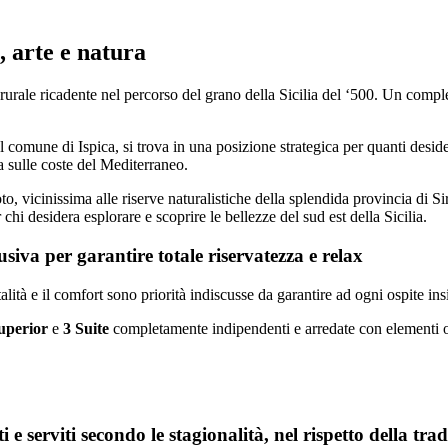
 arte e natura
 rurale ricadente nel percorso del grano della Sicilia del ‘500. Un comple
 comune di Ispica, si trova in una posizione strategica per quanti deside
ra sulle coste del Mediterraneo.
, vicinissima alle riserve naturalistiche della splendida provincia di Si
chi desidera esplorare e scoprire le bellezze del sud est della Sicilia.
usiva per garantire totale riservatezza e relax
ità e il comfort sono priorità indiscusse da garantire ad ogni ospite in
uperior
e
3 Suite
completamente indipendenti e arredate con elementi ori
i e serviti secondo le stagionalità, nel rispetto della trad